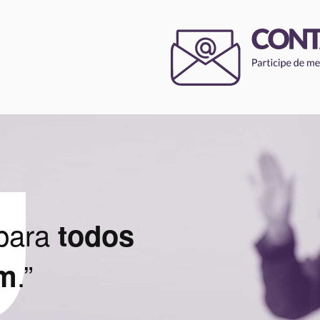
 para
todos
.”
ém